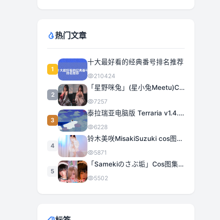
热门文章
十大最好看的经典番号排名推荐
1
210424
「星野咪兔」(星小兔Meetu)COS图集全部作品合集 [持续更新]
2
7257
泰拉瑞亚电脑版 Terraria v1.4.5.3 豪华中文 | 全DLC|解压即撸
3
6228
铃木美咲MisakiSuzuki cos图集合集打包下载 363套日系治愈女神精选
4
5871
「Samekiのさぶ垢」Cos图集全部作品作品合集[持续更新] 甜美与性感的完美融合
5
5502