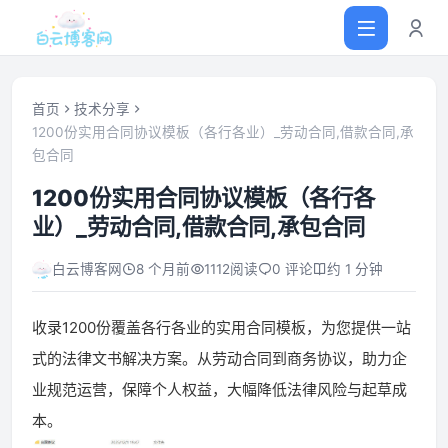
首页
技术分享
1200份实用合同协议模板（各行各业）_劳动合同,借款合同,承
包合同
首页
1200份实用合同协议模板（各行各
网站源码
业）_劳动合同,借款合同,承包合同
白云博客网
8 个月前
1112
阅读
0 评论
约 1 分钟
软件仓库
收录1200份覆盖各行各业的实用合同模板，为您提供一站
主题插件
式的法律文书解决方案。从劳动合同到商务协议，助力企
技术分享
业规范运营，保障个人权益，大幅降低法律风险与起草成
本。
值得一看