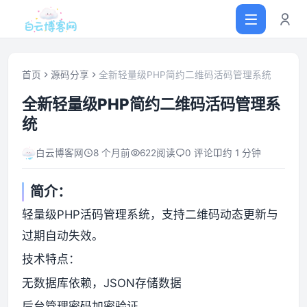
首页
源码分享
全新轻量级PHP简约二维码活码管理系统
全新轻量级PHP简约二维码活码管理系
首页
统
网站源码
白云博客网
8 个月前
622
阅读
0 评论
约 1 分钟
软件仓库
简介：
轻量级PHP活码管理系统，支持二维码动态更新与
主题插件
过期自动失效。
技术特点：
技术分享
无数据库依赖，JSON存储数据
值得一看
后台管理密码加密验证