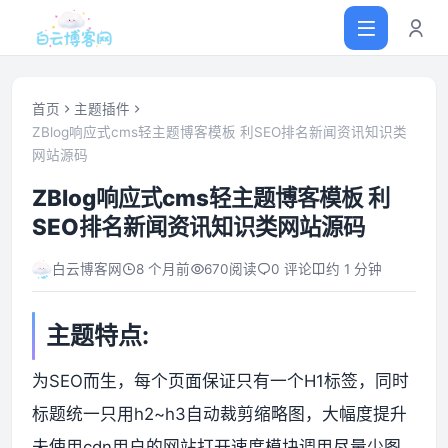
首页
主题插件
ZBlog响应式cms轻主题博客模板 利SEO排名新闻资讯知识类
网站源码
首页
ZBlog响应式cms轻主题博客模板 利
网站源码
SEO排名新闻资讯知识类网站源码
白云博客网
8 个月前
670
阅读
0 评论
约 1 分钟
软件仓库
主题插件
主题特点:
为SEO而生，每个页面保证只有一个H1标签，同时
技术分享
标题统一只用h2~h3自动裁剪缩略图，大幅度提升
值得一看
未使用cdn用户的网站打开速度模块调用尽量少图