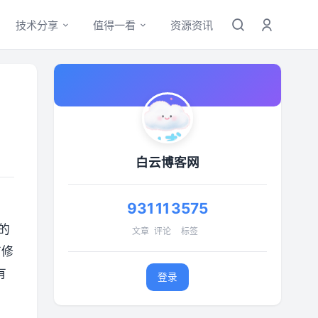
技术分享
值得一看
资源资讯
白云博客网
931
11
3575
的
文章
评论
标签
有修
有
登录