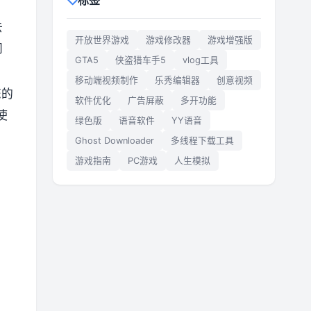
标签
去
开放世界游戏
游戏修改器
游戏增强版
问
GTA5
侠盗猎车手5
vlog工具
移动端视频制作
乐秀编辑器
创意视频
您的
软件优化
广告屏蔽
多开功能
使
绿色版
语音软件
YY语音
Ghost Downloader
多线程下载工具
游戏指南
PC游戏
人生模拟