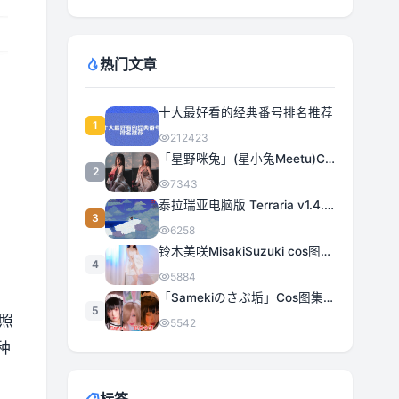
热门文章
十大最好看的经典番号排名推荐
1
212423
「星野咪兔」(星小兔Meetu)COS图集全部作品合集 [持续更新]
2
7343
泰拉瑞亚电脑版 Terraria v1.4.5.3 豪华中文 | 全DLC|解压即撸
3
6258
铃木美咲MisakiSuzuki cos图集合集打包下载 363套日系治愈女神精选
4
5884
「Samekiのさぶ垢」Cos图集全部作品作品合集[持续更新] 甜美与性感的完美融合
5
照
5542
种