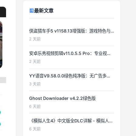
最新文章
侠盗猎车手5 v1158.13增强版：游戏特色与
功能详解
2 天前
安卓乐秀视频剪辑v11.0.5.5 Pro：专业视频
编辑工具详解
2 天前
YY语音V9.58.0.0绿色纯净版：无广告多开
体验优化
3 天前
Ghost Downloader v4.2.2绿色版
6 天前
《模拟人生4》中文版全DLC详解 - 模拟人生
游戏指南
6 天前