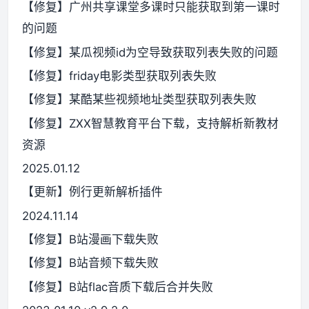
【修复】广州共享课堂多课时只能获取到第一课时
的问题
【修复】某瓜视频id为空导致获取列表失败的问题
【修复】friday电影类型获取列表失败
【修复】某酷某些视频地址类型获取列表失败
【修复】ZXX智慧教育平台下载，支持解析新教材
资源
2025.01.12
【更新】例行更新解析插件
2024.11.14
【修复】B站漫画下载失败
【修复】B站音频下载失败
【修复】B站flac音质下载后合并失败