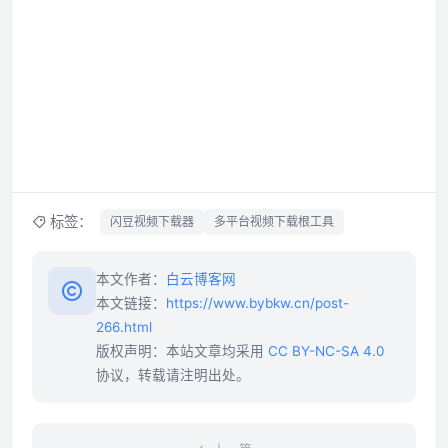
标签：
闪豆视频下载器
多平台视频下载根工具
本文作者：
白云博客网
本文链接：
https://www.bybkw.cn/post-
266.html
版权声明：本站文章均采用
CC BY-NC-SA 4.0
协议，转载请注明出处。