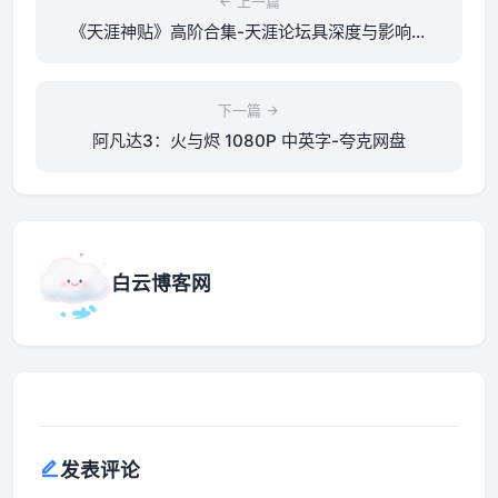
上一篇
《天涯神贴》高阶合集-天涯论坛具深度与影响力
的精华神贴
下一篇
阿凡达3：火与烬 1080P 中英字-夸克网盘
白云博客网
发表评论