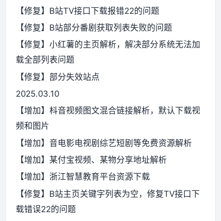
【修复】B站TV接口下载报错22的问题
【修复】B站部分番剧获取列表失败的问题
【修复】小红薯的主页解析，解决部分系统无法加
载全部列表问题
【修复】部分失效站点
2025.03.10
【增加】枓音视频图文混合链接解析，默认下载视
频和图片
【增加】音电影电视剧综艺短剧等免费资源解析
【增加】某付宝视频、某物分享地址解析
【增加】浙江智慧教育平台资源下载
【修复】B站主页关键字列表为空，修复TV接口下
载错误22的问题