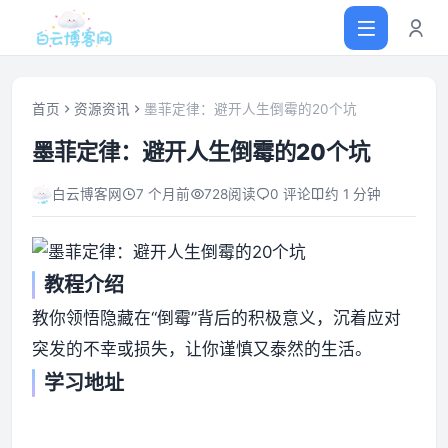
首页
资源资讯
墨菲定律：避开人生倒霉的20个坑
墨菲定律：避开人生倒霉的20个坑
首页
白云博客网
7 个月前
728
阅读
0 评论
约 1 分钟
网站源码
软件仓库
教程介绍
教你领悟隐藏在“倒霉”背后的积极意义，沉着应对
主题插件
突发的不幸或损失，让你谨慎又泰然的生活。
学习地址
技术分享
值得一看