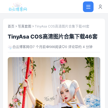
首页
写真套图
TinyAsa COS高清图片合集下载46套
TinyAsa COS高清图片合集下载46套
首页
白云博客网
7 个月前
566
阅读
0 评论
约 4 分钟
网站源码
软件仓库
主题插件
技术分享
值得一看