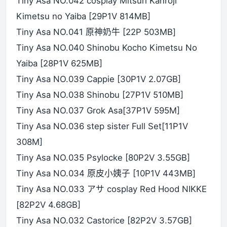
Tiny Asa NO.042 cosplay Mitsuri Kanroji
Kimetsu no Yaiba [29P1V 814MB]
Tiny Asa NO.041 原神奶牛 [22P 503MB]
Tiny Asa NO.040 Shinobu Kocho Kimetsu No
Yaiba [28P1V 625MB]
Tiny Asa NO.039 Cappie [30P1V 2.07GB]
Tiny Asa NO.038 Shinobu [27P1V 510MB]
Tiny Asa NO.037 Grok Asa[37P1V 595M]
Tiny Asa NO.036 step sister Full Set[11P1V
308M]
Tiny Asa NO.035 Psylocke [80P2V 3.55GB]
Tiny Asa NO.034 原皮小姨子 [10P1V 443MB]
Tiny Asa NO.033 アサ cosplay Red Hood NIKKE
[82P2V 4.68GB]
Tiny Asa NO.032 Castorice [82P2V 3.57GB]