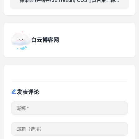
孫樂樂 (손예은/SonYeEun) COS写真合集：韩系
柔雅 + 清甜元气/包含早期绝版/私房/机构作品照片
白云博客网
发表评论