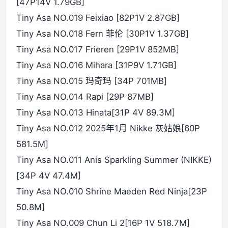
[47P14V 1.79GB]
Tiny Asa NO.019 Feixiao [82P1V 2.87GB]
Tiny Asa NO.018 Fern 菲伦 [30P1V 1.37GB]
Tiny Asa NO.017 Frieren [29P1V 852MB]
Tiny Asa NO.016 Mihara [31P9V 1.71GB]
Tiny Asa NO.015 玛奇玛 [34P 701MB]
Tiny Asa NO.014 Rapi [29P 87MB]
Tiny Asa NO.013 Hinata[31P 4V 89.3M]
Tiny Asa NO.012 2025年1月 Nikke 灰姑娘[60P
581.5M]
Tiny Asa NO.011 Anis Sparkling Summer (NIKKE)
[34P 4V 47.4M]
Tiny Asa NO.010 Shrine Maeden Red Ninja[23P
50.8M]
Tiny Asa NO.009 Chun Li 2[16P 1V 518.7M]