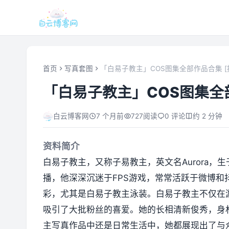
首页
写真套图
「白易子教主」COS图集全部作品合集 [
「白易子教主」COS图集全部
白云博客网
7 个月前
727
阅读
0 评论
约 2 分钟
资料简介
白易子教主，又称子易教主，英文名Aurora，生于
播，他深深沉迷于FPS游戏，常常活跃于微博和抖
彩，尤其是白易子教主泳装。白易子教主不仅在
吸引了大批粉丝的喜爱。她的长相清新俊秀，身
主写真作品中还是日常生活中，她都展现出了与