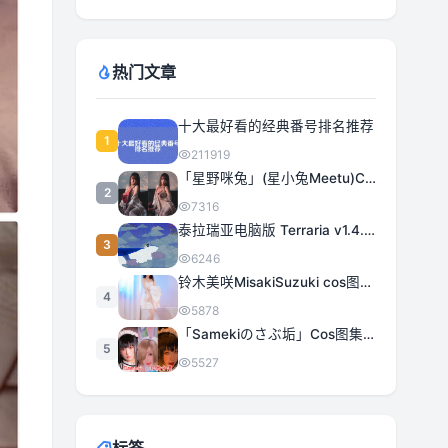
热门文章
十大最好看的经典番号排名推荐
1
211919
「星野咪兔」(星小兔Meetu)COS图集全部作品合集 [持续更新]
2
7316
泰拉瑞亚电脑版 Terraria v1.4.5.3 豪华中文 | 全DLC|解压即撸
3
6246
铃木美咲MisakiSuzuki cos图集合集打包下载 363套日系治愈女神精选
4
5878
「Samekiのさぶ垢」Cos图集全部作品作品合集[持续更新] 甜美与性感的完美融合
5
5527