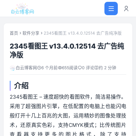
首页
软件分享
2345看图王 v13.4.0.12514 去广告纯净版
2345看图王 v13.4.0.12514 去广告纯
首页
净版
网站源码
白云博客网
6 个月前
655
阅读
0 评论
约 2 分钟
软件仓库
介绍
2345看图王 – 速度超快的看图软件，简洁易操作。
主题插件
采用了超强图片引擎，在低配置的电脑上也能闪电
般打开十几上百兆的大图，运用精妙的图像处理技
技术分享
术，还原真实色彩，支持CMYK模式；比传统图片
值得一看
查看器支持更多的图片格式，除了支持