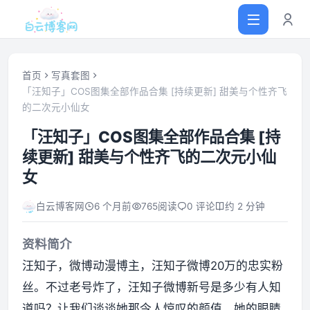
首页
写真套图
「汪知子」COS图集全部作品合集 [持续更新] 甜美与个性齐飞
的二次元小仙女
首页
「汪知子」COS图集全部作品合集 [持
网站源码
续更新] 甜美与个性齐飞的二次元小仙
女
软件仓库
白云博客网
6 个月前
765
阅读
0 评论
约 2 分钟
主题插件
资料简介
汪知子，微博动漫博主，汪知子微博20万的忠实粉
技术分享
丝。不过老号炸了，汪知子微博新号是多少有人知
值得一看
道吗？让我们谈谈她那令人惊叹的颜值。她的眼睛