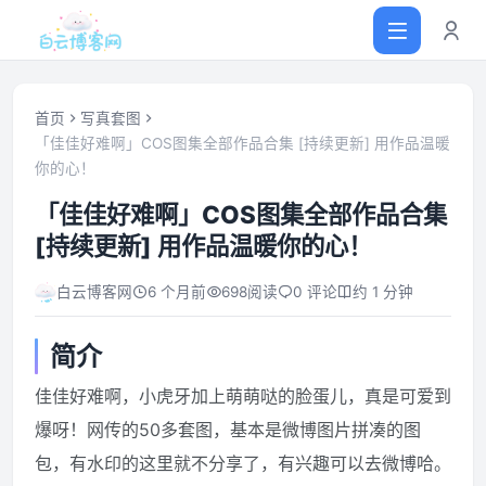
首页
写真套图
「佳佳好难啊」COS图集全部作品合集 [持续更新] 用作品温暖
你的心！
首页
「佳佳好难啊」COS图集全部作品合集
网站源码
[持续更新] 用作品温暖你的心！
白云博客网
6 个月前
698
阅读
0 评论
约 1 分钟
软件仓库
简介
主题插件
佳佳好难啊，小虎牙加上萌萌哒的脸蛋儿，真是可爱到
技术分享
爆呀！网传的50多套图，基本是微博图片拼凑的图
包，有水印的这里就不分享了，有兴趣可以去微博哈。
值得一看