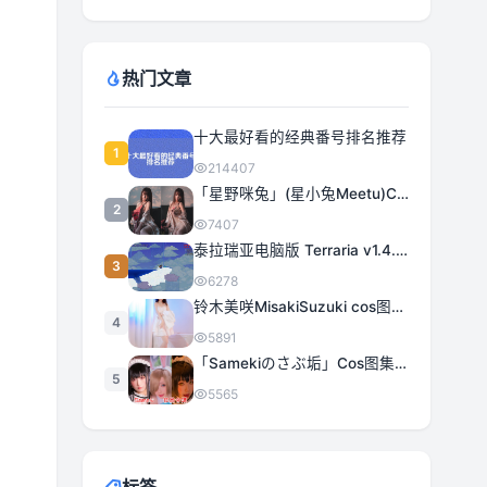
热门文章
十大最好看的经典番号排名推荐
1
214407
「星野咪兔」(星小兔Meetu)COS图集全部作品合集 [持续更新]
2
7407
泰拉瑞亚电脑版 Terraria v1.4.5.3 豪华中文 | 全DLC|解压即撸
3
6278
铃木美咲MisakiSuzuki cos图集合集打包下载 363套日系治愈女神精选
4
5891
「Samekiのさぶ垢」Cos图集全部作品作品合集[持续更新] 甜美与性感的完美融合
5
5565