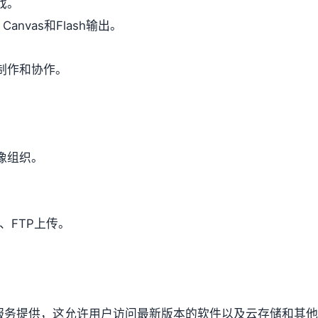
戏。
nvas和Flash输出。
制作和协作。
。
像组织。
、FTP上传。
oud 订阅服务提供，这允许用户访问最新版本的软件以及云存储和其