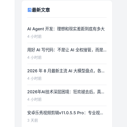
最新文章
AI Agent 开发：理想和现实差距到底有多大
4 小时前
用好 AI 写代码：不是让 AI 全权接管，而是
打造你的高效开发副驾驶
4 小时前
2026 年 8 月最新主流 AI 大模型盘点，各版
本核心优势与选型参考
4 小时前
2026年AI技术深层困境：狂欢褪去后，真正
的难题才刚刚浮现
4 小时前
安卓乐秀视频剪辑v11.0.5.5 Pro：专业视频
编辑工具详解
3 天前