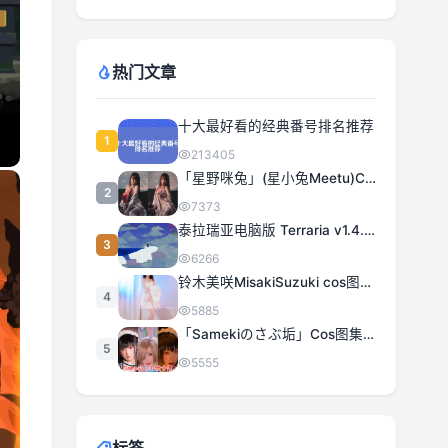
热门文章
十大最好看的经典番号排名推荐
1
213405
「星野咪兔」(星小兔Meetu)COS图集全部作品合集 [持续更新]
2
7373
泰拉瑞亚电脑版 Terraria v1.4.5.3 豪华中文 | 全DLC|解压即撸
3
6266
铃木美咲MisakiSuzuki cos图集合集打包下载 363套日系治愈女神精选
4
5885
「Samekiのさぶ垢」Cos图集全部作品作品合集[持续更新] 甜美与性感的完美融合
5
5555