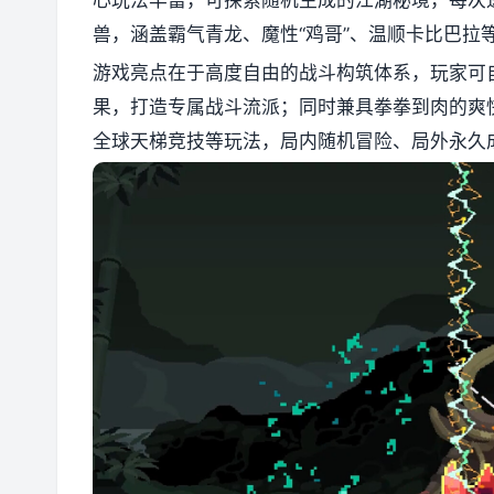
心玩法丰富，可探索随机生成的江湖秘境，每次
兽，涵盖霸气青龙、魔性“鸡哥”、温顺卡比巴
游戏亮点在于高度自由的战斗构筑体系，玩家可
果，打造专属战斗流派；同时兼具拳拳到肉的爽
全球天梯竞技等玩法，局内随机冒险、局外永久