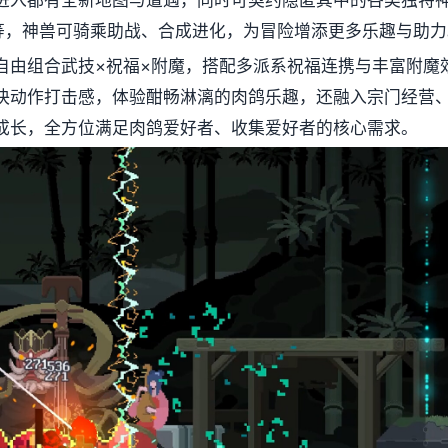
进入都有全新地图与遭遇，同时可契约隐匿其中的各类独特
拉等，神兽可骑乘助战、合成进化，为冒险增添更多乐趣与助力
自由组合武技×祝福×附魔，搭配多派系祝福连携与丰富附魔
快动作打击感，体验酣畅淋漓的肉鸽乐趣，还融入宗门经营
成长，全方位满足肉鸽爱好者、收集爱好者的核心需求。