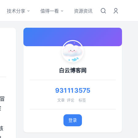
技术分享
值得一看
资源资讯
白云博客网
931
11
3575
作冒
文章
评论
标签
宗
登录
核