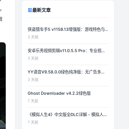
神
。
最新文章
效
、
侠盗猎车手5 v1158.13增强版：游戏特色与
功能详解
3 天前
安卓乐秀视频剪辑v11.0.5.5 Pro：专业视频
编辑工具详解
3 天前
YY语音V9.58.0.0绿色纯净版：无广告多开
体验优化
3 天前
Ghost Downloader v4.2.2绿色版
7 天前
《模拟人生4》中文版全DLC详解 - 模拟人生
游戏指南
7 天前