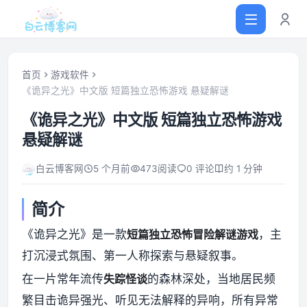
首页
游戏软件
《诡异之光》中文版 短篇独立恐怖游戏 悬疑解谜
首页
《诡异之光》中文版 短篇独立恐怖游戏
悬疑解谜
网站源码
白云博客网
5 个月前
473
阅读
0 评论
约 1 分钟
软件仓库
简介
主题插件
《诡异之光》是一款
短篇独立恐怖冒险解谜游戏
，主
打沉浸式氛围、第一人称探索与悬疑叙事。
技术分享
在一片常年流传
失踪怪谈
的森林深处，当地居民频
繁目击诡异强光、听见无法解释的异响，所有异常
值得一看