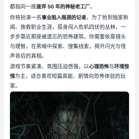
都指向一座
废弃 50 年的神秘老工厂
。
资源资讯
你将扮演一名
事业陷入瓶颈的记者
，为了抢到独家新
闻、挽救职业生涯，孤身闯入危机四伏的丛林，一
步步靠近那座被遗忘的恐怖建筑。你需要依靠镜头
与理智，在黑暗中探索、搜集线索，揭开闪光与怪
声背后的真相。
游戏节奏紧凑、氛围压迫感强，以
心理恐怖
与
环境惊
悚
为主，适合喜欢短篇高能、剧情向恐怖体验的玩
家。