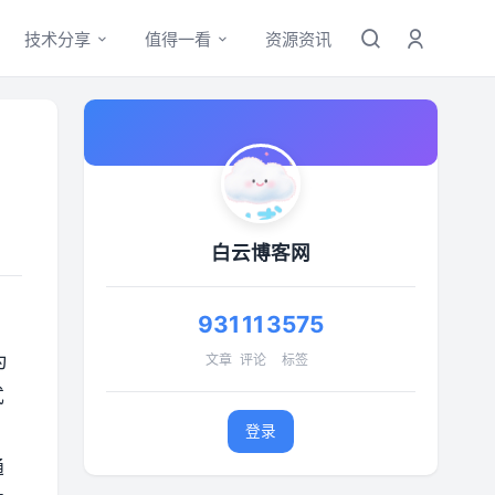
技术分享
值得一看
资源资讯
白云博客网
931
11
3575
为
文章
评论
标签
式
登录
通