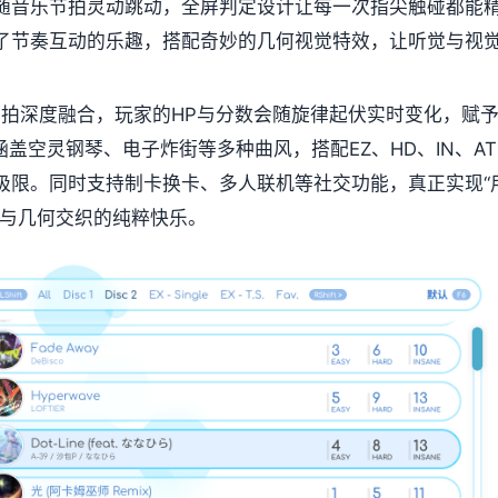
随音乐节拍灵动跳动，全屏判定设计让每一次指尖触碰都能
了节奏互动的乐趣，搭配奇妙的几何视觉特效，让听觉与视
乐节拍深度融合，玩家的HP与分数会随旋律起伏实时变化，赋
盖空灵钢琴、电子炸街等多种曲风，搭配EZ、HD、IN、A
极限。同时支持制卡换卡、多人联机等社交功能，真正实现“
乐与几何交织的纯粹快乐。