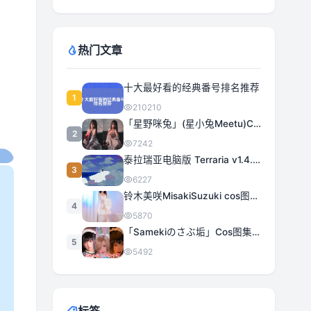
热门文章
十大最好看的经典番号排名推荐
1
210210
「星野咪兔」(星小兔Meetu)COS图集全部作品合集 [持续更新]
2
7242
泰拉瑞亚电脑版 Terraria v1.4.5.3 豪华中文 | 全DLC|解压即撸
3
6227
铃木美咲MisakiSuzuki cos图集合集打包下载 363套日系治愈女神精选
4
5870
「Samekiのさぶ垢」Cos图集全部作品作品合集[持续更新] 甜美与性感的完美融合
5
5492