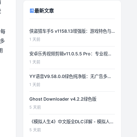
精
最新文章
觉
予每
侠盗猎车手5 v1158.13增强版：游戏特色与
功能详解
1 天前
T多
用
安卓乐秀视频剪辑v11.0.5.5 Pro：专业视频
编辑工具详解
1 天前
YY语音V9.58.0.0绿色纯净版：无广告多开
体验优化
1 天前
Ghost Downloader v4.2.2绿色版
5 天前
《模拟人生4》中文版全DLC详解 - 模拟人生
游戏指南
5 天前