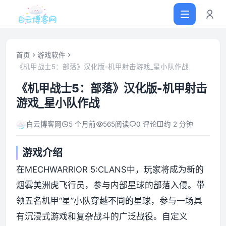
首页
游戏软件
《机甲战士5：部落》汉化版-机甲射击游戏_星小队作战
首页
《机甲战士5：部落》汉化版-机甲射击
游戏_星小队作战
网站源码
白云博客网
5 个月前
565
阅读
0 评论
约 2 分钟
软件仓库
游戏介绍
主题插件
在MECHWARRIOR 5:CLANS中，玩家将成为新的
烟雾美洲虎飞行员，参与内部星球的部落入侵。带
技术分享
领五名机甲“星”小队穿越不同的星球，参与一场具
有沉浸式游戏和复杂战斗的广泛战役。自定义
值得一看