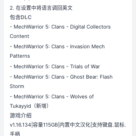
2. 在设置中将语言调回英文
包含DLC
- MechWarrior 5: Clans - Digital Collectors
Content
- MechWarrior 5: Clans - Invasion Mech
Patterns
- MechWarrior 5: Clans - Trials of War
- MechWarrior 5: Clans - Ghost Bear: Flash
Storm
- MechWarrior 5: Clans - Wolves of
Tukayyid（新增）
游戏介绍
v1.16.134|容量115GB|内置中文汉化|支持键盘.鼠标.
手柄