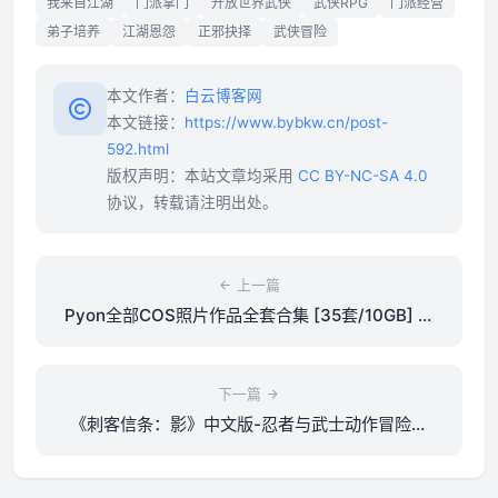
我来自江湖
门派掌门
开放世界武侠
武侠RPG
门派经营
弟子培养
江湖恩怨
正邪抉择
武侠冒险
本文作者：
白云博客网
本文链接：
https://www.bybkw.cn/post-
592.html
版权声明：本站文章均采用
CC BY-NC-SA 4.0
协议，转载请注明出处。
上一篇
Pyon全部COS照片作品全套合集 [35套/10GB] 完
整打包下载
下一篇
《刺客信条：影》中文版-忍者与武士动作冒险游
戏