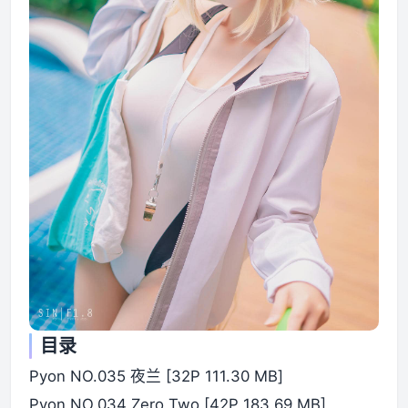
目录
Pyon NO.035 夜兰 [32P 111.30 MB]
Pyon NO.034 Zero Two [42P 183.69 MB]