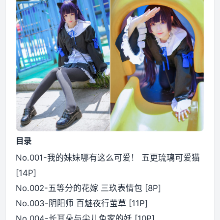
目录
No.001-我的妹妹哪有这么可爱！ 五更琉璃可爱猫
[14P]
No.002-五等分的花嫁 三玖表情包 [8P]
No.003-阴阳师 百魅夜行萤草 [11P]
No.004-长耳朵与尖儿兔家的妖 [10P]