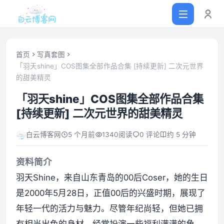
首页
写真套图
「羽天shine」COS图集全部作品合集 [持续更新] 二次元世界
的甜美精灵
首页
「羽天shine」COS图集全部作品合集
网站源码
[持续更新] 二次元世界的甜美精灵
白云博客网
5 个月前
1340
阅读
0 评论
约 5 分钟
软件仓库
资料简介
主题插件
羽天Shine，来自山东青岛的00后Coser，她的生日
是2000年5月28日，正值00后的兴盛时期，展现了
技术分享
年轻一代的活力与魅力。尽管年纪尚轻，但她已拥
值得一看
有相当出色的身材。经常扮演一些福利满满的角