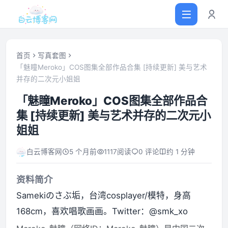
首页
写真套图
「魅瞳Meroko」COS图集全部作品合集 [持续更新] 美与艺术
并存的二次元小姐姐
首页
「魅瞳Meroko」COS图集全部作品合
网站源码
集 [持续更新] 美与艺术并存的二次元小
姐姐
软件仓库
白云博客网
5 个月前
1117
阅读
0 评论
约 1 分钟
主题插件
资料简介
Samekiのさぶ垢，台湾cosplayer/模特，身高
技术分享
168cm，喜欢唱歌画画。Twitter：@smk_xo
值得一看