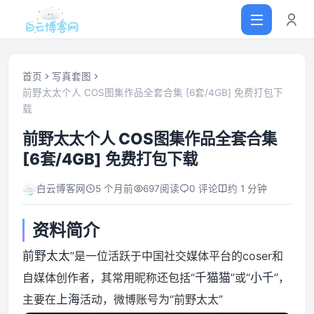
首页
写真套图
前野太太个人 COS图集作品全套合集 [6套/4GB] 免费打包下
载
首页
前野太太个人 COS图集作品全套合集
网站源码
[6套/4GB] 免费打包下载
白云博客网
5 个月前
697
阅读
0 评论
约 1 分钟
软件仓库
资料简介
主题插件
前野太太
”是一位活跃于中国社交媒体平台的coser和
技术分享
自媒体创作者，其常用昵称还包括“
千猫猫
”或“
小千
”，
主要在
上海
活动，微博账号为“前野太太”
值得一看