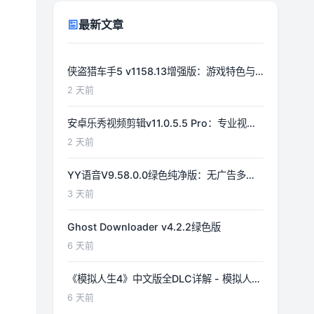
最新文章
侠盗猎车手5 v1158.13增强版：游戏特色与
功能详解
2 天前
安卓乐秀视频剪辑v11.0.5.5 Pro：专业视频
编辑工具详解
2 天前
YY语音V9.58.0.0绿色纯净版：无广告多开
体验优化
3 天前
Ghost Downloader v4.2.2绿色版
6 天前
《模拟人生4》中文版全DLC详解 - 模拟人生
游戏指南
6 天前