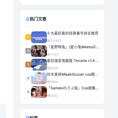
热门文章
十大最好看的经典番号排名推荐
1
212455
「星野咪兔」(星小兔Meetu)COS图集全部作品合集 [持续更新]
2
7343
泰拉瑞亚电脑版 Terraria v1.4.5.3 豪华中文 | 全DLC|解压即撸
3
6258
铃木美咲MisakiSuzuki cos图集合集打包下载 363套日系治愈女神精选
4
5884
「Samekiのさぶ垢」Cos图集全部作品作品合集[持续更新] 甜美与性感的完美融合
5
5542