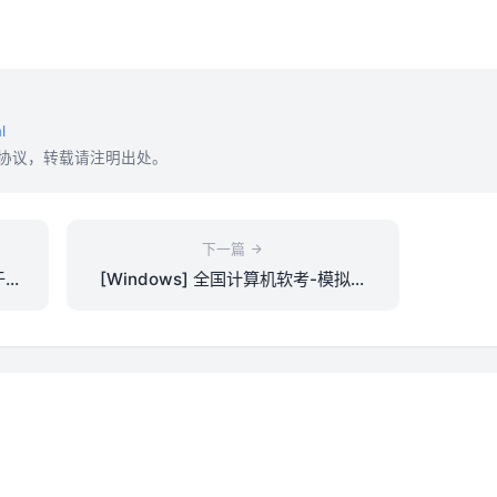
l
协议，转载请注明出处。
下一篇
于表
[Windows] 全国计算机软考-模拟练
习程序(高级) 离线学习版 v5.2