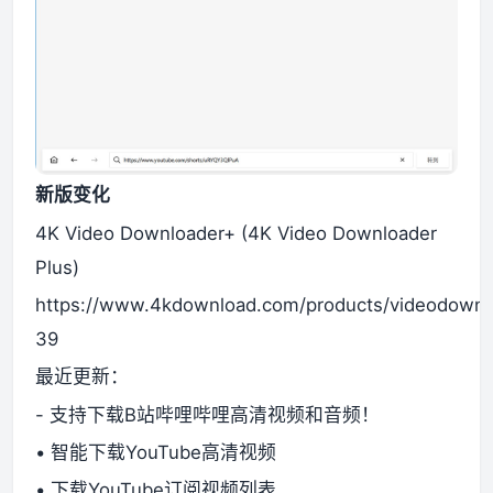
新版变化
4K Video Downloader+ (4K Video Downloader
Plus)
https://www.4kdownload.com/products/videodownl
39
最近更新：
- 支持下载B站哔哩哔哩高清视频和音频！
• 智能下载YouTube高清视频
• 下载YouTube订阅视频列表