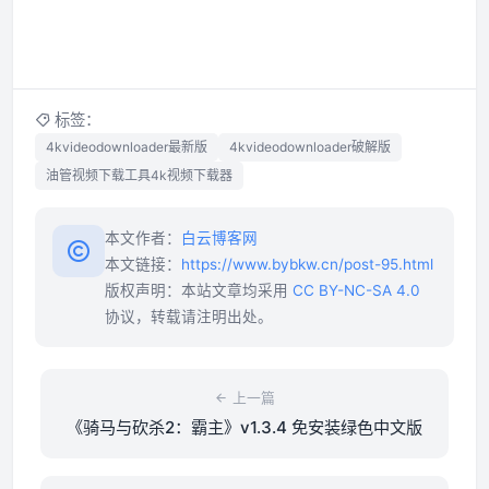
标签：
4kvideodownloader最新版
4kvideodownloader破解版
油管视频下载工具4k视频下载器
本文作者：
白云博客网
本文链接：
https://www.bybkw.cn/post-95.html
版权声明：本站文章均采用
CC BY-NC-SA 4.0
协议，转载请注明出处。
上一篇
《骑马与砍杀2：霸主》v1.3.4 免安装绿色中文版