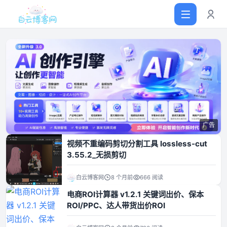
首页
网站源码
广告
软件仓库
视频不重编码剪切分割工具 lossless-cut
3.55.2_无损剪切
主题插件
白云博客网
8 个月前
666 阅读
电商ROI计算器 v1.2.1 关键词出价、保本
技术分享
ROI/PPC、达人带货出价ROI
值得一看