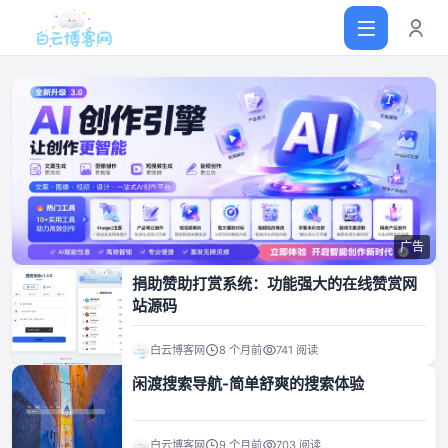
首页
网站源码
广告
软件仓库
捐助赞助打赏系统：功能强大的在线赞赏网
站源码
主题插件
白云博客网
8 个月前
741 阅读
闲渡搜索导航-简单舒爽的搜索体验
技术分享
值得一看
白云博客网
9 个月前
703 阅读