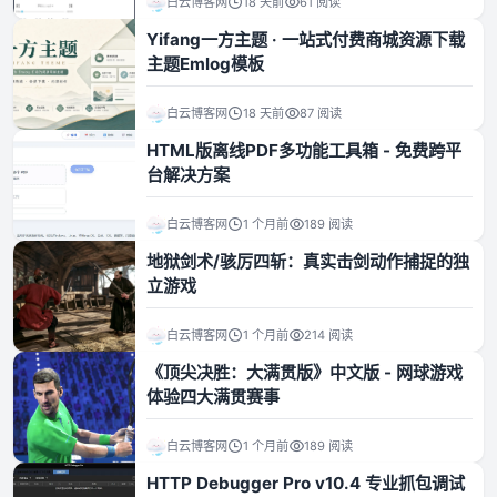
白云博客网
18 天前
61 阅读
Yifang一方主题 · 一站式付费商城资源下载
资源资讯
主题Emlog模板
白云博客网
18 天前
87 阅读
HTML版离线PDF多功能工具箱 - 免费跨平
台解决方案
白云博客网
1 个月前
189 阅读
地狱剑术/骇厉四斩：真实击剑动作捕捉的独
立游戏
白云博客网
1 个月前
214 阅读
《顶尖决胜：大满贯版》中文版 - 网球游戏
体验四大满贯赛事
白云博客网
1 个月前
189 阅读
HTTP Debugger Pro v10.4 专业抓包调试