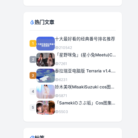
热门文章
十大最好看的经典番号排名推荐
1
210542
「星野咪兔」(星小兔Meetu)COS图集全部作品合集 [持续更新]
2
7261
泰拉瑞亚电脑版 Terraria v1.4.5.3 豪华中文 | 全DLC|解压即撸
3
6231
铃木美咲MisakiSuzuki cos图集合集打包下载 363套日系治愈女神精选
4
5871
「Samekiのさぶ垢」Cos图集全部作品作品合集[持续更新] 甜美与性感的完美融合
5
5503