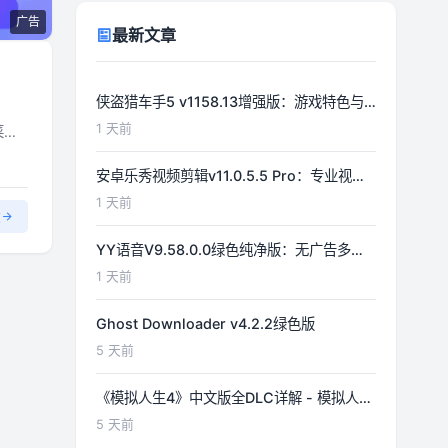
广告
最新文章
侠盗猎车手5 v1158.13增强版：游戏特色与
功能详解
1 天前
菜单
安卓乐秀视频剪辑v11.0.5.5 Pro：专业视频
编辑工具详解
1 天前
文
YY语音V9.58.0.0绿色纯净版：无广告多开
体验优化
1 天前
Ghost Downloader v4.2.2绿色版
5 天前
《模拟人生4》中文版全DLC详解 - 模拟人生
游戏指南
5 天前