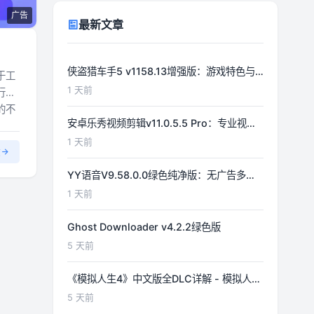
广告
最新文章
侠盗猎车手5 v1158.13增强版：游戏特色与
于工
功能详解
1 天前
行修
的不
安卓乐秀视频剪辑v11.0.5.5 Pro：专业视频
编辑工具详解
1 天前
文
YY语音V9.58.0.0绿色纯净版：无广告多开
体验优化
1 天前
Ghost Downloader v4.2.2绿色版
5 天前
《模拟人生4》中文版全DLC详解 - 模拟人生
游戏指南
5 天前