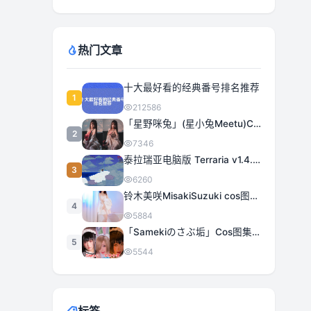
热门文章
十大最好看的经典番号排名推荐
1
212586
「星野咪兔」(星小兔Meetu)COS图集全部作品合集 [持续更新]
2
7346
泰拉瑞亚电脑版 Terraria v1.4.5.3 豪华中文 | 全DLC|解压即撸
3
6260
铃木美咲MisakiSuzuki cos图集合集打包下载 363套日系治愈女神精选
4
5884
「Samekiのさぶ垢」Cos图集全部作品作品合集[持续更新] 甜美与性感的完美融合
5
5544