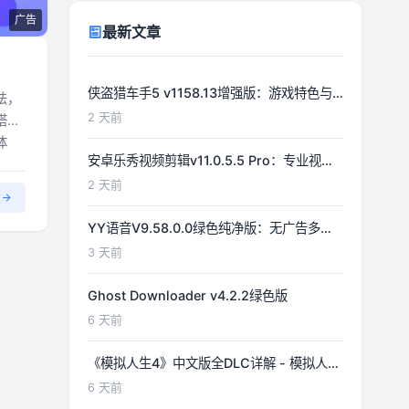
广告
最新文章
侠盗猎车手5 v1158.13增强版：游戏特色与
法，
功能详解
2 天前
搭建
体
安卓乐秀视频剪辑v11.0.5.5 Pro：专业视频
编辑工具详解
2 天前
文
YY语音V9.58.0.0绿色纯净版：无广告多开
体验优化
3 天前
Ghost Downloader v4.2.2绿色版
6 天前
《模拟人生4》中文版全DLC详解 - 模拟人生
游戏指南
6 天前