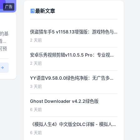
广告
最新文章
侠盗猎车手5 v1158.13增强版：游戏特色与
的基
功能详解
2 天前
看到
可预
安卓乐秀视频剪辑v11.0.5.5 Pro：专业视频
编辑工具详解
2 天前
文
YY语音V9.58.0.0绿色纯净版：无广告多开
体验优化
3 天前
Ghost Downloader v4.2.2绿色版
6 天前
《模拟人生4》中文版全DLC详解 - 模拟人生
游戏指南
6 天前