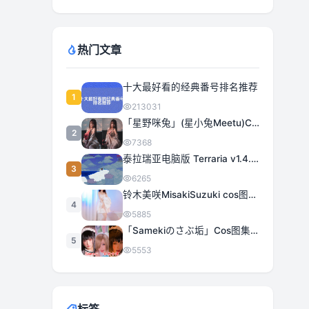
热门文章
十大最好看的经典番号排名推荐
1
213031
「星野咪兔」(星小兔Meetu)COS图集全部作品合集 [持续更新]
2
7368
泰拉瑞亚电脑版 Terraria v1.4.5.3 豪华中文 | 全DLC|解压即撸
3
6265
铃木美咲MisakiSuzuki cos图集合集打包下载 363套日系治愈女神精选
4
5885
「Samekiのさぶ垢」Cos图集全部作品作品合集[持续更新] 甜美与性感的完美融合
5
5553