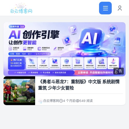
首页
网站源码
广告
软件仓库
《勇者斗恶龙7：重制版》中文版 系统剧情
重筑 少年少女冒险
主题插件
白云博客网
4 个月前
549 阅读
技术分享
值得一看