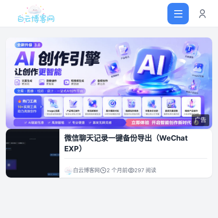
首页
网站源码
广告
软件仓库
微信聊天记录一键备份导出（WeChat
EXP）
主题插件
白云博客网
2 个月前
297 阅读
技术分享
值得一看