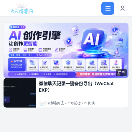
首页
网站源码
广告
软件仓库
微信聊天记录一键备份导出（WeChat
EXP）
主题插件
白云博客网
2 个月前
275 阅读
技术分享
值得一看