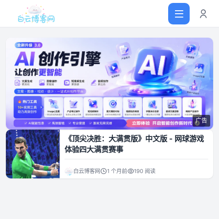
首页
网站源码
广告
软件仓库
《顶尖决胜：大满贯版》中文版 - 网球游戏
体验四大满贯赛事
主题插件
白云博客网
1 个月前
190 阅读
技术分享
值得一看