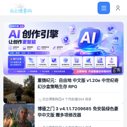
首页
网站源码
广告
软件仓库
重铸纪元：自由地 中文版 v1.20e 中世纪奇
幻沙盒策略生存 RPG
主题插件
白云博客网
4 个月前
394 阅读
博德之门 3 v4.1.1.7209685 免安装绿色豪
技术分享
华中文版 赠多项修改器
值得一看