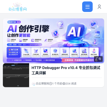
首页
网站源码
广告
软件仓库
HTTP Debugger Pro v10.4 专业抓包调试
工具详解
主题插件
白云博客网
1 个月前
204 阅读
技术分享
值得一看