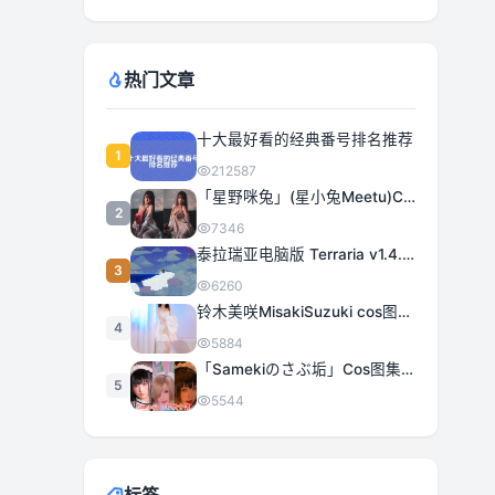
热门文章
十大最好看的经典番号排名推荐
1
212587
「星野咪兔」(星小兔Meetu)COS图集全部作品合集 [持续更新]
2
7346
泰拉瑞亚电脑版 Terraria v1.4.5.3 豪华中文 | 全DLC|解压即撸
3
6260
铃木美咲MisakiSuzuki cos图集合集打包下载 363套日系治愈女神精选
4
5884
「Samekiのさぶ垢」Cos图集全部作品作品合集[持续更新] 甜美与性感的完美融合
5
5544