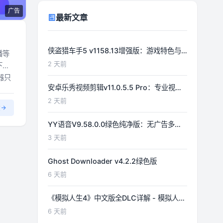
广告
最新文章
侠盗猎车手5 v1158.13增强版：游戏特色与
播等
功能详解
2 天前
下
器只
安卓乐秀视频剪辑v11.0.5.5 Pro：专业视频
编辑工具详解
2 天前
文
YY语音V9.58.0.0绿色纯净版：无广告多开
体验优化
3 天前
Ghost Downloader v4.2.2绿色版
6 天前
《模拟人生4》中文版全DLC详解 - 模拟人生
游戏指南
6 天前