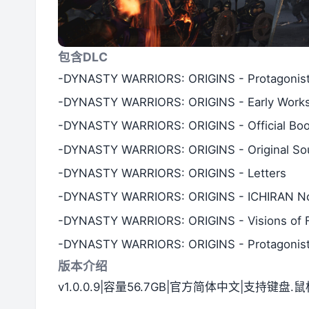
包含DLC
-DYNASTY WARRIORS: ORIGINS - Protagonist
-DYNASTY WARRIORS: ORIGINS - Early Works So
-DYNASTY WARRIORS: ORIGINS - Official Book 
-DYNASTY WARRIORS: ORIGINS - Original Sound
-DYNASTY WARRIORS: ORIGINS - Letters
-DYNASTY WARRIORS: ORIGINS - ICHIRAN N
-DYNASTY WARRIORS: ORIGINS - Visions o
-DYNASTY WARRIORS: ORIGINS - Protagonist'
版本介绍
v1.0.0.9|容量56.7GB|官方简体中文|支持键盘