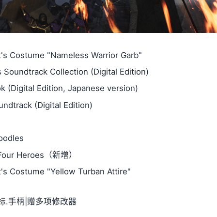
's Costume "Nameless Warrior Garb"
undtrack Collection (Digital Edition)
(Digital Edition, Japanese version)
track (Digital Edition)
oodles
f Four Heroes（新增）
s Costume "Yellow Turban Attire"
.鼠标.手柄|赠多项修改器