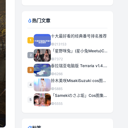
热门文章
十大最好看的经典番号排名推荐
1
213153
「星野咪兔」(星小兔Meetu)COS图集全部作品合集 [持续更新]
2
7372
泰拉瑞亚电脑版 Terraria v1.4.5.3 豪华中文 | 全DLC|解压即撸
3
6266
铃木美咲MisakiSuzuki cos图集合集打包下载 363套日系治愈女神精选
4
5885
「Samekiのさぶ垢」Cos图集全部作品作品合集[持续更新] 甜美与性感的完美融合
5
5555