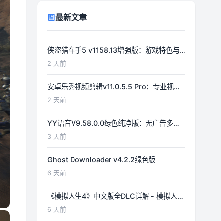
最新文章
侠盗猎车手5 v1158.13增强版：游戏特色与
功能详解
2 天前
安卓乐秀视频剪辑v11.0.5.5 Pro：专业视频
编辑工具详解
2 天前
YY语音V9.58.0.0绿色纯净版：无广告多开
体验优化
3 天前
Ghost Downloader v4.2.2绿色版
6 天前
《模拟人生4》中文版全DLC详解 - 模拟人生
游戏指南
6 天前