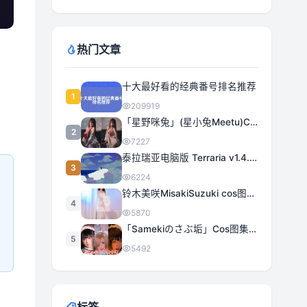
热门文章
十大最好看的经典番号排名推荐
1
209919
「星野咪兔」(星小兔Meetu)COS图集全部作品合集 [持续更新]
2
7227
泰拉瑞亚电脑版 Terraria v1.4.5.3 豪华中文 | 全DLC|解压即撸
3
6224
铃木美咲MisakiSuzuki cos图集合集打包下载 363套日系治愈女神精选
4
5870
「Samekiのさぶ垢」Cos图集全部作品作品合集[持续更新] 甜美与性感的完美融合
5
5492