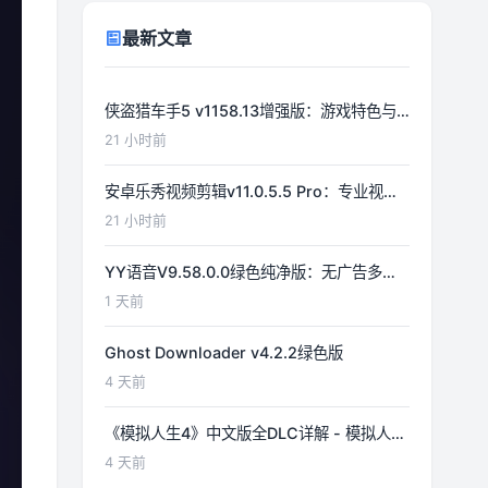
最新文章
侠盗猎车手5 v1158.13增强版：游戏特色与
功能详解
21 小时前
安卓乐秀视频剪辑v11.0.5.5 Pro：专业视频
编辑工具详解
21 小时前
YY语音V9.58.0.0绿色纯净版：无广告多开
体验优化
1 天前
Ghost Downloader v4.2.2绿色版
4 天前
《模拟人生4》中文版全DLC详解 - 模拟人生
游戏指南
4 天前