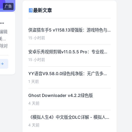
广告
最新文章
端轻
侠盗猎车手5 v1158.13增强版：游戏特色与
片编辑
功能详解
15 小时前
美颜
除对
安卓乐秀视频剪辑v11.0.5.5 Pro：专业视频
编辑工具详解
15 小时前
文
YY语音V9.58.0.0绿色纯净版：无广告多开
体验优化
1 天前
Ghost Downloader v4.2.2绿色版
4 天前
《模拟人生4》中文版全DLC详解 - 模拟人生
游戏指南
4 天前