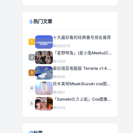
热门文章
十大最好看的经典番号排名推荐
1
209378
「星野咪兔」(星小兔Meetu)COS图集全部作品合集 [持续更新]
2
7205
泰拉瑞亚电脑版 Terraria v1.4.5.3 豪华中文 | 全DLC|解压即撸
3
6219
铃木美咲MisakiSuzuki cos图集合集打包下载 363套日系治愈女神精选
4
5867
「Samekiのさぶ垢」Cos图集全部作品作品合集[持续更新] 甜美与性感的完美融合
5
5476