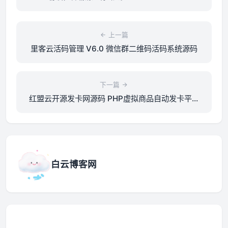
上一篇
里客云活码管理 V6.0 微信群二维码活码系统源码
下一篇
红盟云开源发卡网源码 PHP虚拟商品自动发卡平台
一键搭建
白云博客网