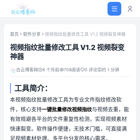
首页
软件分享
视频指纹批量修改工具 V1.2 视频裂变神器
视频指纹批量修改工具 V1.2 视频裂变
首页
神器
网站源码
白云博客网
6 个月前
708
阅读
0 评论
约 1 分钟
软件仓库
工具简介：
本视频指纹批量修改工具为专业文件指纹修改软
主题插件
件，核心支持
一键批量修改视频指纹
与视频去重，能
有效规避各平台的文件重复性检测，实现视频素材
技术分享
快速裂变。软件操作便捷，无技术门槛，可直接满
值得一看
足视频素材处理、多平台分发的核心需求。