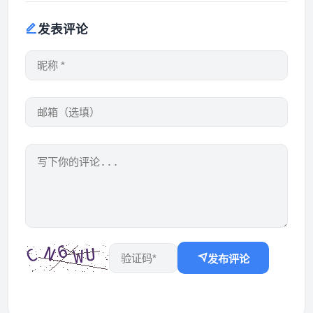
发表评论
发布评论