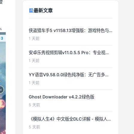
要
最新文章
侠盗猎车手5 v1158.13增强版：游戏特色与
功能详解
1 天前
安卓乐秀视频剪辑v11.0.5.5 Pro：专业视频
编辑工具详解
1 天前
YY语音V9.58.0.0绿色纯净版：无广告多开
体验优化
1 天前
Ghost Downloader v4.2.2绿色版
5 天前
《模拟人生4》中文版全DLC详解 - 模拟人生
游戏指南
5 天前