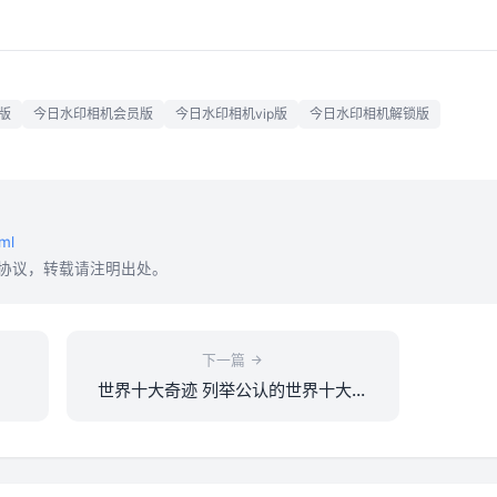
版
今日水印相机会员版
今日水印相机vip版
今日水印相机解锁版
ml
协议，转载请注明出处。
下一篇
世界十大奇迹 列举公认的世界十大奇
迹是什么