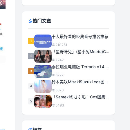
热门文章
十大最好看的经典番号排名推荐
1
210251
「星野咪兔」(星小兔Meetu)COS图集全部作品合集 [持续更新]
2
7247
泰拉瑞亚电脑版 Terraria v1.4.5.3 豪华中文 | 全DLC|解压即撸
3
6227
铃木美咲MisakiSuzuki cos图集合集打包下载 363套日系治愈女神精选
4
5870
「Samekiのさぶ垢」Cos图集全部作品作品合集[持续更新] 甜美与性感的完美融合
5
5493