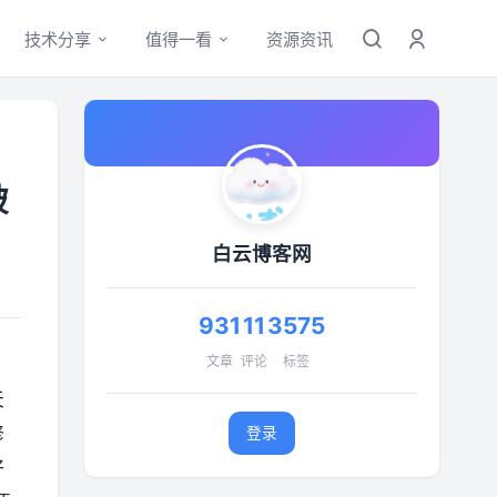
技术分享
值得一看
资源资讯
破
白云博客网
931
11
3575
文章
评论
标签
天
修
登录
好