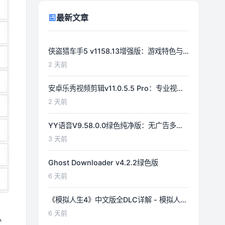
最新文章
侠盗猎车手5 v1158.13增强版：游戏特色与
功能详解
2 天前
安卓乐秀视频剪辑v11.0.5.5 Pro：专业视频
编辑工具详解
2 天前
YY语音V9.58.0.0绿色纯净版：无广告多开
体验优化
3 天前
Ghost Downloader v4.2.2绿色版
6 天前
《模拟人生4》中文版全DLC详解 - 模拟人生
游戏指南
6 天前
少