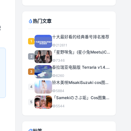
热门文章
管
十大最好看的经典番号排名推荐
1
212611
「星野咪兔」(星小兔Meetu)COS图集全部作品合集 [持续更新]
2
7346
泰拉瑞亚电脑版 Terraria v1.4.5.3 豪华中文 | 全DLC|解压即撸
3
6260
铃木美咲MisakiSuzuki cos图集合集打包下载 363套日系治愈女神精选
4
5884
「Samekiのさぶ垢」Cos图集全部作品作品合集[持续更新] 甜美与性感的完美融合
5
5544