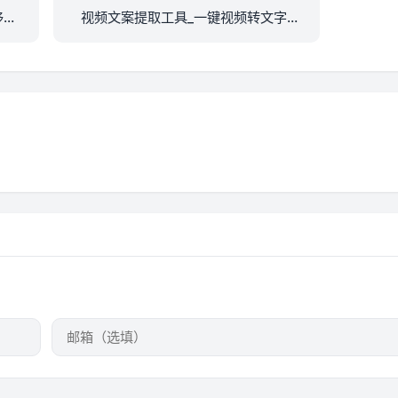
移植
视频文案提取工具_一键视频转文字_
短视频去重去水印全能平台-影子克隆
AI