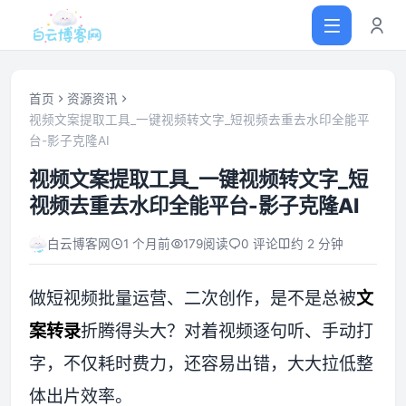
首页
资源资讯
视频文案提取工具_一键视频转文字_短视频去重去水印全能平
台-影子克隆AI
首页
视频文案提取工具_一键视频转文字_短
网站源码
视频去重去水印全能平台-影子克隆AI
白云博客网
1 个月前
179
阅读
0 评论
约 2 分钟
软件仓库
做短视频批量运营、二次创作，是不是总被
文
主题插件
案转录
折腾得头大？对着视频逐句听、手动打
技术分享
字，不仅耗时费力，还容易出错，大大拉低整
体出片效率。
值得一看