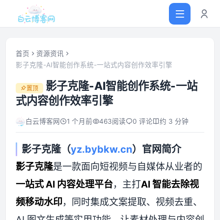
首页
资源资讯
影子克隆-AI智能创作系统-一站式内容创作效率引擎
首页
影子克隆-AI智能创作系统-一站
置顶
式内容创作效率引擎
网站源码
白云博客网
1 个月前
463
阅读
0 评论
约 3 分钟
软件仓库
影子克隆（
yz.bybkw.cn
）官网简介
主题插件
影子克隆
是一款面向短视频与自媒体从业者的
一站式 AI 内容处理平台
，主打
AI 智能去除视
技术分享
频移动水印
，同时集成文案提取、视频去重、
值得一看
AI 图文生成等实用功能，让素材处理与内容创