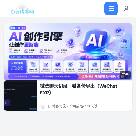
首页
网站源码
广告
软件仓库
微信聊天记录一键备份导出（WeChat
EXP）
主题插件
白云博客网
2 个月前
276 阅读
技术分享
值得一看